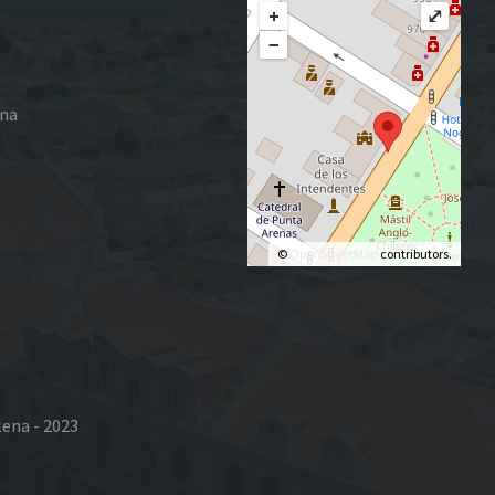
+
⤢
−
ena
©
OpenStreetMap
contributors.
lena - 2023