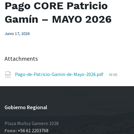
Pago CORE Patricio
Gamín – MAYO 2026
Junio 17, 2026
Attachments
File
Pago-de-Patricio-Gamin-de-Mayo-2026.pdf
66 kB
size:
Gobierno Regional
Plaza Muñoz Gamero 1028
Fono:
+56 61 2203768