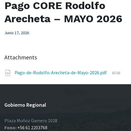
Pago CORE Rodolfo
Arecheta – MAYO 2026
Junio 17, 2026
Attachments
File
Pago-de-Rodolfo-Arecheta-de-Mayo-2026.pdf
65 kB
size:
Gobierno Regional
Plaza Muñoz Gamero 1028
Fono:
+56 61 2203768