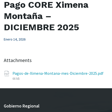
Pago CORE Ximena
Montaña –
DICIEMBRE 2025
Enero 14, 2026
Attachments
Pagos-de-Ximena-Montana-mes-Diciembre-2025.pdf
File
66 kB
size:
Gobierno Regional