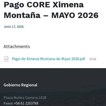
Pago CORE Ximena
Montaña – MAYO 2026
Junio 17, 2026
Attachments
File
Pago-de-Ximena-Montana-de-Mayo-2026.pdf
66 kB
size:
Gobierno Regional
Plaza Muñoz Gamero 1028
Fono:
+56 61 2203768