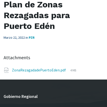
Plan de Zonas
Rezagadas para
Puerto Edén
Marzo 22, 2022
in
PZR
Attachments
File
ZonaRezagadadePuertoEden.pdf
4 MB
size:
Gobierno Regional