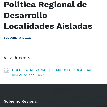
Politica Regional de
Desarrollo
Localidades Aisladas
Septiembre 4, 2025
Attachments
POLITICA_REGIONAL_DESARROLLO_LOCALIDADES_
File
AISLADAS.pdf
6 MB
size:
Gobierno Regional