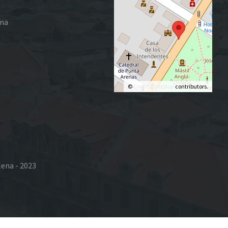
ena
©
OpenStreetMap
contributors.
lena - 2023