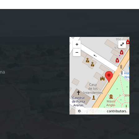
size:
+
⤢
−
ena
©
OpenStreetMap
contributors.