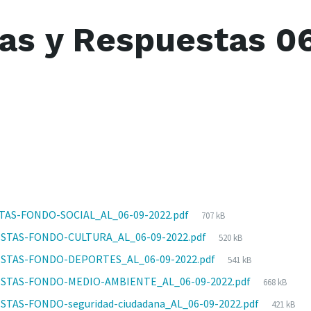
as y Respuestas 0
File
AS-FONDO-SOCIAL_AL_06-09-2022.pdf
707 kB
size:
File
STAS-FONDO-CULTURA_AL_06-09-2022.pdf
520 kB
size:
File
STAS-FONDO-DEPORTES_AL_06-09-2022.pdf
541 kB
size:
File
STAS-FONDO-MEDIO-AMBIENTE_AL_06-09-2022.pdf
668 kB
size:
File
TAS-FONDO-seguridad-ciudadana_AL_06-09-2022.pdf
421 kB