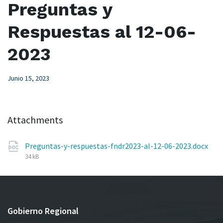
Preguntas y
Respuestas al 12-06-
2023
Junio 15, 2023
Attachments
Preguntas-y-respuestas-fndr2023-al-12-06-2023.docx
File
34 kB
size:
Gobierno Regional