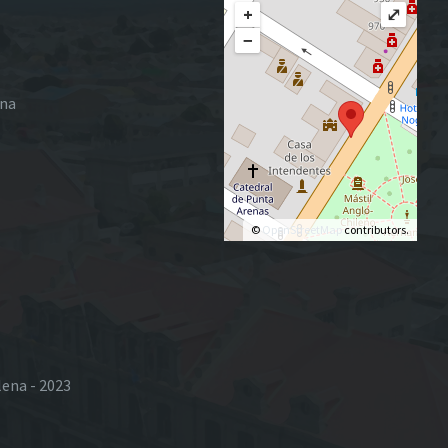
+
⤢
−
ena
©
OpenStreetMap
contributors.
lena - 2023