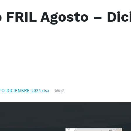
o FRIL Agosto – Di
File
O-DICIEMBRE-2024.xlsx
766 kB
size: