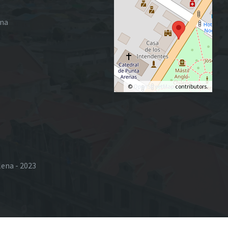
ena
©
OpenStreetMap
contributors.
lena - 2023