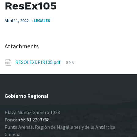
ResEx105
Abril 11, 2022
in
LEGALES
Attachments
File
RESOLEXDPIR105.pdf
8 MB
size:
Gobierno Regional
Plaza Muñoz Gamero 1028
Fono:
+56 61 2203768
Punta Arenas, Región de Magallanes y de la Antártica
Chilena