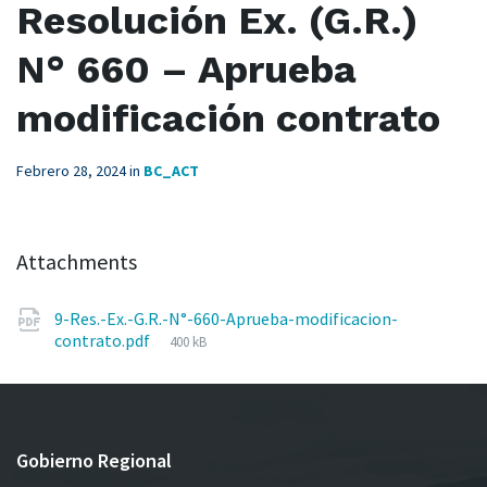
Resolución Ex. (G.R.)
N° 660 – Aprueba
modificación contrato
Febrero 28, 2024
in
BC_ACT
Attachments
9-Res.-Ex.-G.R.-N°-660-Aprueba-modificacion-
File
contrato.pdf
400 kB
size:
Gobierno Regional