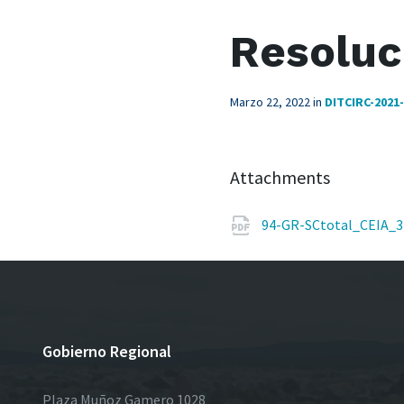
Resoluc
Marzo 22, 2022
in
DITCIRC-2021
Attachments
94-GR-SCtotal_CEIA_3
Gobierno Regional
Plaza Muñoz Gamero 1028