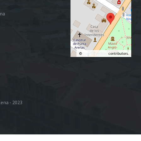
ena
©
OpenStreetMap
contributors.
lena - 2023