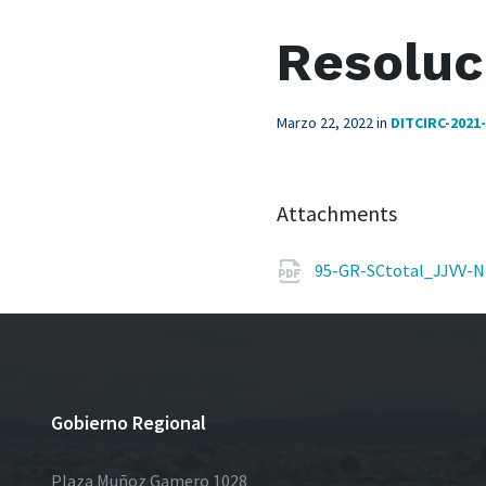
Resoluc
Marzo 22, 2022
in
DITCIRC-2021
Attachments
95-GR-SCtotal_JJVV-N
Gobierno Regional
Plaza Muñoz Gamero 1028