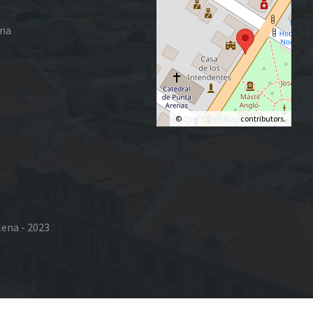
ena
©
OpenStreetMap
contributors.
lena - 2023