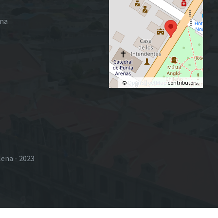
ena
©
OpenStreetMap
contributors.
lena - 2023