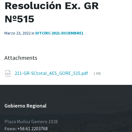
Resolución Ex. GR
Nº515
Marzo 23, 2022
in
DITCIRC-2021-DICIEMBRE1
Attachments
File
211-GR-SCtotal_AES_GORE_515.pdf
1 MB
size:
Gobierno Regional
Plaza Muñoz Gamero 1028
Fono:
+56 61 2203768