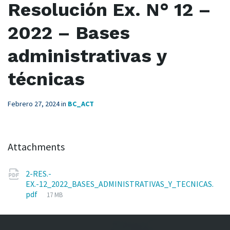
Resolución Ex. N° 12 –
2022 – Bases
administrativas y
técnicas
Febrero 27, 2024
in
BC_ACT
Attachments
2-RES.-
EX.-12_2022_BASES_ADMINISTRATIVAS_Y_TECNICAS.
File
pdf
17 MB
size: