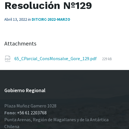
Resolución Nº129
Abril 13, 2022
in
DITCIRC-2022-MARZO
Attachments
File
65_CParcial_ConsMonsalve_Gore_129.pdf
229 kB
size:
Gobierno Regional
Plaza Muñoz Gamero 1028
Fono:
+56 61 2203768
Punta Arenas, Región de Magallanes y de la Antártica
Chilena