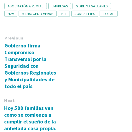
Tags
ASOCIACIÓN GREMIAL
EMPRESAS
GORE MAGALLANES
H2V
HIDRÓGENO VERDE
HIF
JORGE FLIES
TOTAL
Previous
Gobierno firma
Compromiso
Transversal por la
Seguridad con
Gobiernos Regionales
y Municipalidades de
todo el país
Next
Hoy 500 familias ven
como se comienza a
cumplir el sueño de la
anhelada casa propia.