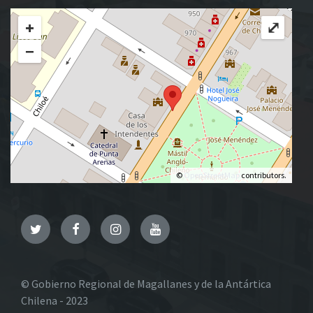
+
⤢
−
©
OpenStreetMap
contributors.
Twitter
Facebook
Instagram
YouTube
© Gobierno Regional de Magallanes y de la Antártica
Chilena - 2023