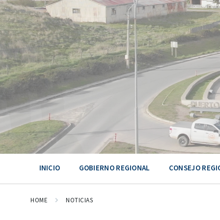
Skip
Skip
Skip
to
to
to
content
main
footer
navigation
INICIO
GOBIERNO REGIONAL
CONSEJO REGI
HOME
NOTICIAS