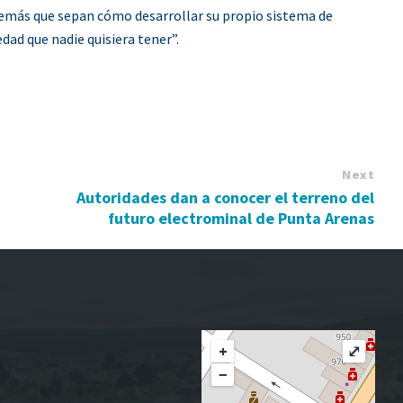
emás que sepan cómo desarrollar su propio sistema de
ad que nadie quisiera tener”.
Next
Autoridades dan a conocer el terreno del
futuro electrominal de Punta Arenas
+
⤢
−