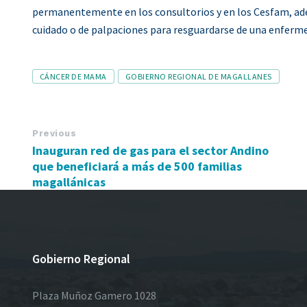
permanentemente en los consultorios y en los Cesfam, ad
cuidado o de palpaciones para resguardarse de una enfermed
Tags
CÁNCER DE MAMA
GOBIERNO REGIONAL DE MAGALLANES
Previous
Inauguran red de gas para el sector Andino
que beneficiará a más de 500 familias
magallánicas
Gobierno Regional
Plaza Muñoz Gamero 1028