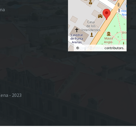
ena
©
OpenStreetMap
contributors.
lena - 2023