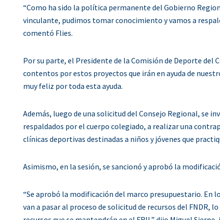
“Como ha sido la política permanente del Gobierno Regiona
vinculante, pudimos tomar conocimiento y vamos a respalda
comentó Flies.
Por su parte, el Presidente de la Comisión de Deporte del
contentos por estos proyectos que irán en ayuda de nuestro
muy feliz por toda esta ayuda.
Además, luego de una solicitud del Consejo Regional, se inv
respaldados por el cuerpo colegiado, a realizar una contrap
clínicas deportivas destinadas a niños y jóvenes que pract
Asimismo, en la sesión, se sancionó y aprobó la modificació
“Se aprobó la modificación del marco presupuestario. En l
van a pasar al proceso de solicitud de recursos del FNDR, lo
recursos que se mantendrán en el FRIL” dijo Miguel Sierpe