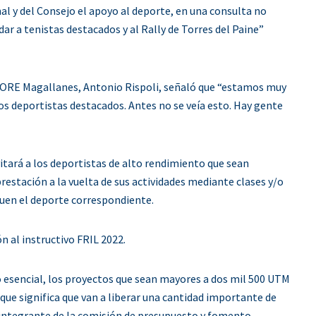
l y del Consejo el apoyo al deporte, en una consulta no
r a tenistas destacados y al Rally de Torres del Paine”
 CORE Magallanes, Antonio Rispoli, señaló que “estamos muy
s deportistas destacados. Antes no se veía esto. Hay gente
itará a los deportistas de alto rendimiento que sean
restación a la vuelta de sus actividades mediante clases y/o
iquen el deporte correspondiente.
n al instructivo FRIL 2022.
o esencial, los proyectos que sean mayores a dos mil 500 UTM
 que significa que van a liberar una cantidad importante de
, integrante de la comisión de presupuesto y fomento