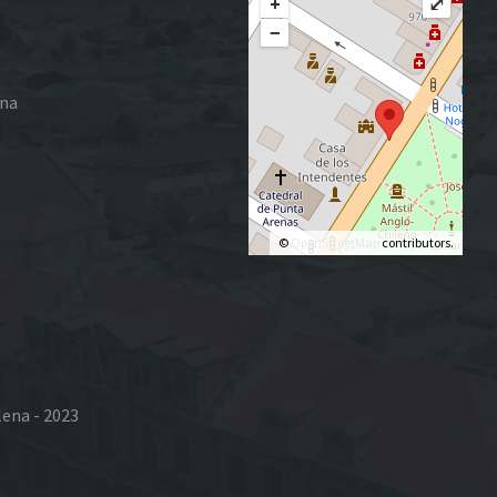
+
⤢
−
ena
©
OpenStreetMap
contributors.
lena - 2023