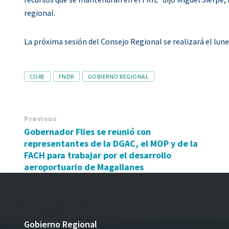
regional.
La próxima sesión del Consejo Regional se realizará el lune
Tags
CORE
FNDR
GOBIERNO REGIONAL
Previous
Gobernador Flies se reunió con
representantes de la DGAC, el MOP y de la
FACH para trabajar por el desarrollo
aeroportuario de Magallanes
Gobierno Regional