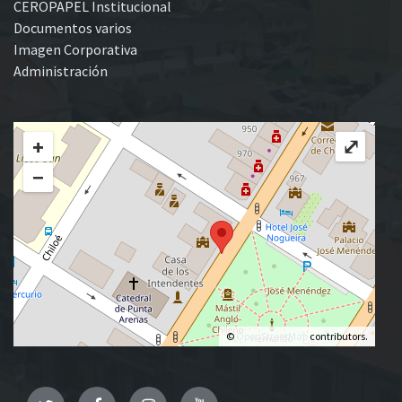
CEROPAPEL Institucional
Documentos varios
Imagen Corporativa
Administración
+
⤢
−
©
OpenStreetMap
contributors.