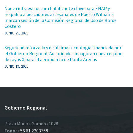
Nueva infraestructura habilitante clave para ENAP y
respaldo a pescadores artesanales de Puerto Williams
marcan sesión de la Comisión Regional de Uso de Borde
Costero
JUNIO 25, 2026
Seguridad reforzada y de última tecnología financiada por
el Gobierno Regional: Autoridades inauguran nuevo equipo
de rayos X para el aeropuerto de Punta Arenas
JUNIO 19, 2026
Gobierno Regional
Plaza Muñoz Gamero 1028
Fono:
+56 61 2203768