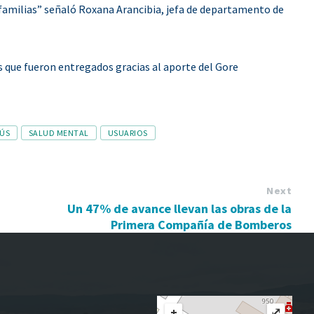
 familias” señaló Roxana Arancibia, jefa de departamento de
s que fueron entregados gracias al aporte del Gore
BÚS
SALUD MENTAL
USUARIOS
Next
Un 47% de avance llevan las obras de la
Primera Compañía de Bomberos
+
⤢