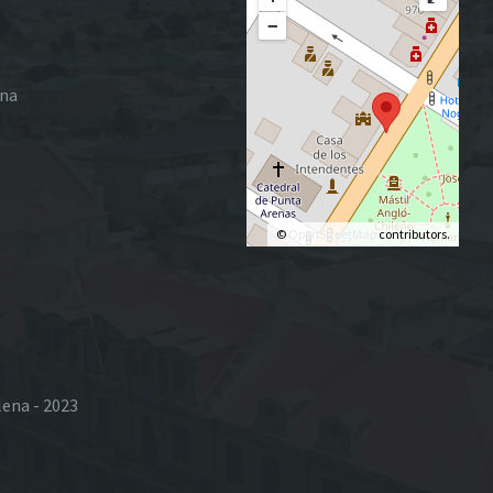
−
ena
©
OpenStreetMap
contributors.
lena - 2023