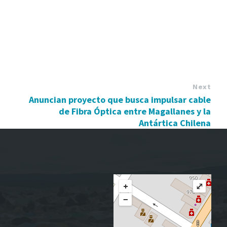
Next
Anuncian proyecto que busca impulsar cable
de Fibra Óptica entre Magallanes y la
Antártica Chilena
+
⤢
−