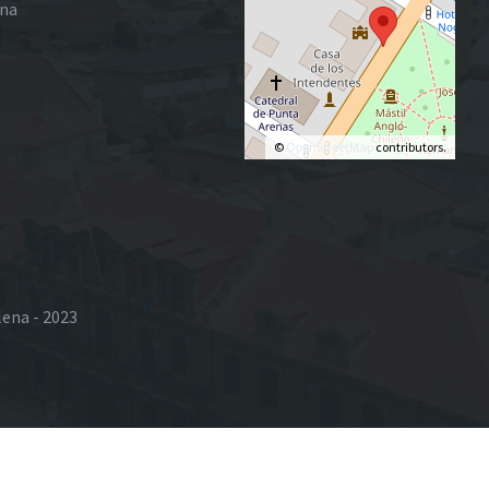
ena
©
OpenStreetMap
contributors.
lena - 2023