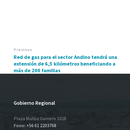
Previous
Red de gas para el sector Andino tendrá una
extensión de 6,5 kilómetros beneficiando a
más de 200 familias
Gobierno Regional
Plaza Muñoz Gamero 1028
Fono:
+56 61 2203768