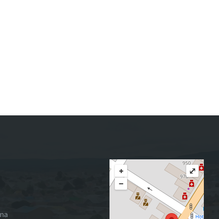
+
⤢
−
ena