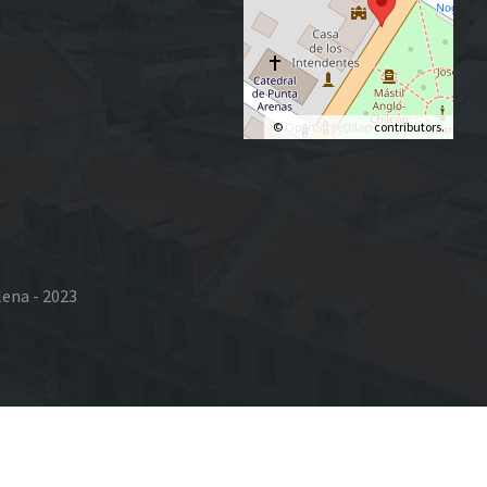
©
OpenStreetMap
contributors.
lena - 2023