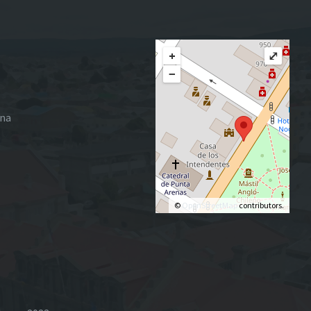
+
⤢
−
ena
©
OpenStreetMap
contributors.