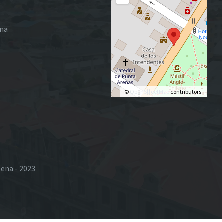
ena
©
OpenStreetMap
contributors.
lena - 2023