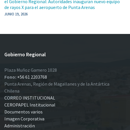
el Gobierno Regional: Autoridades inauguran nuevo equipo
de rayos X para el aeropuerto de Punta Arenas
JUNIO 19, 2026
Gobierno Regional
Plaza Muñoz Gamero 1028
Fono:
+56 61 2203768
Punta Arenas, Región de Magallanes y de la Antártica
Chilena
CORREO INSTITUCIONAL
CEROPAPEL Institucional
Documentos varios
Imagen Corporativa
Administración