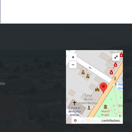
+
⤢
−
ena
©
OpenStreetMap
contributors.