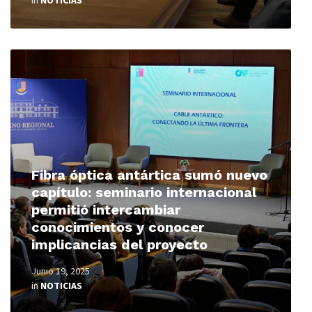
in
NOTICIAS
Read
More
Fibra óptica antártica sumó nuevo
capítulo: seminario internacional
permitió intercambiar
conocimientos y conocer
implicancias del proyecto
Junio 19, 2025
in
NOTICIAS