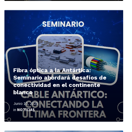
Read
More
Fibra óptica a la Antártica:
Seminario abordará desafíos de
conectividad en el continente
blanco
Junio 10, 2025
in
NOTICIAS