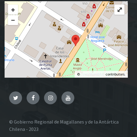
+
⤢
−
©
OpenStreetMap
contributors.
Twitter
Facebook
Instagram
YouTube
© Gobierno Regional de Magallanes y de la Antártica
Chilena - 2023