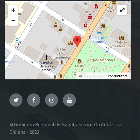
+
⤢
−
©
OpenStreetMap
contributors.
Twitter
Facebook
Instagram
YouTube
© Gobierno Regional de Magallanes y de la Antártica
Chilena - 2023