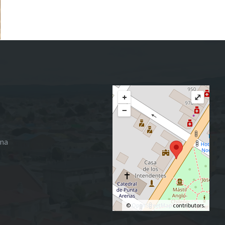
+
⤢
−
ena
©
OpenStreetMap
contributors.