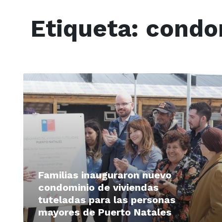
Etiqueta:
condo
Read
More
Familias inauguraron nuevo
condominio de viviendas
tuteladas para las personas
mayores de Puerto Natales