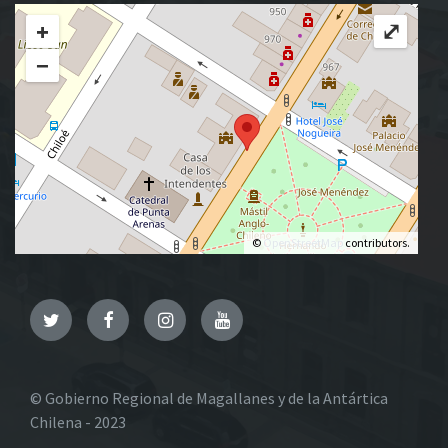
+
⤢
−
©
OpenStreetMap
contributors.
Twitter
Facebook
Instagram
YouTube
© Gobierno Regional de Magallanes y de la Antártica
Chilena - 2023