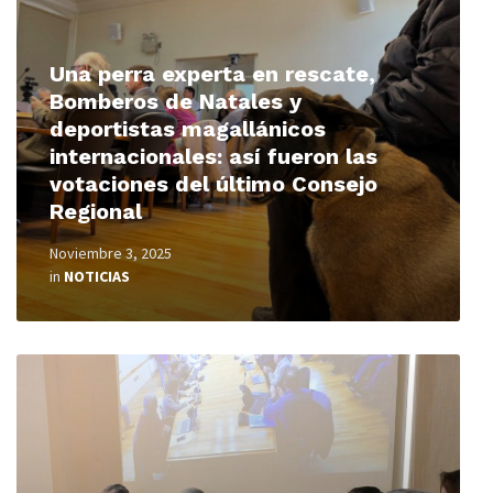
Una perra experta en rescate,
Bomberos de Natales y
deportistas magallánicos
internacionales: así fueron las
votaciones del último Consejo
Regional
Noviembre 3, 2025
in
NOTICIAS
Read
More