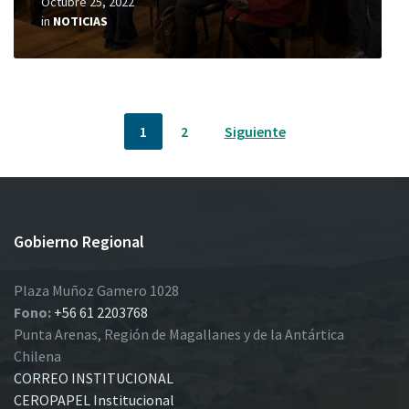
Octubre 25, 2022
in
NOTICIAS
Paginación
1
2
Siguiente
de
entradas
Gobierno Regional
Plaza Muñoz Gamero 1028
Fono:
+56 61 2203768
Punta Arenas, Región de Magallanes y de la Antártica
Chilena
CORREO INSTITUCIONAL
CEROPAPEL Institucional