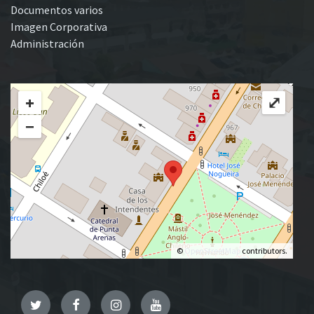
Documentos varios
Imagen Corporativa
Administración
+
⤢
−
©
OpenStreetMap
contributors.
Twitter
Facebook
Instagram
YouTube