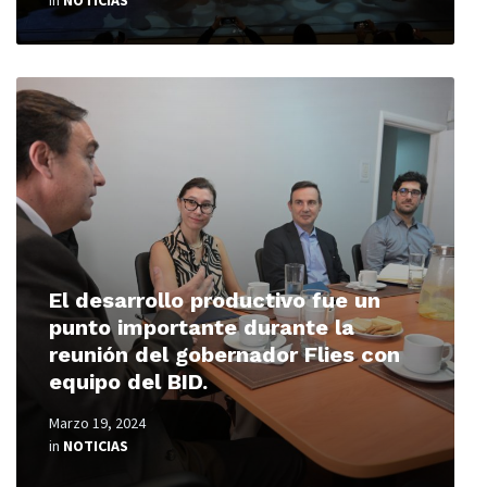
in
NOTICIAS
Read
More
El desarrollo productivo fue un
punto importante durante la
reunión del gobernador Flies con
equipo del BID.
Marzo 19, 2024
in
NOTICIAS