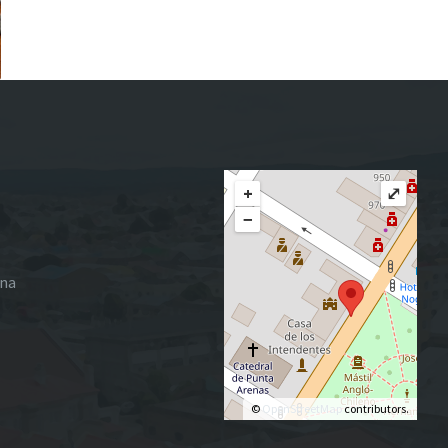
+
⤢
−
ena
©
OpenStreetMap
contributors.