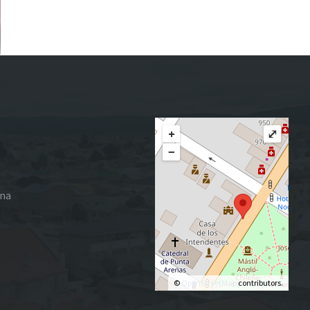
+
⤢
−
ena
©
OpenStreetMap
contributors.