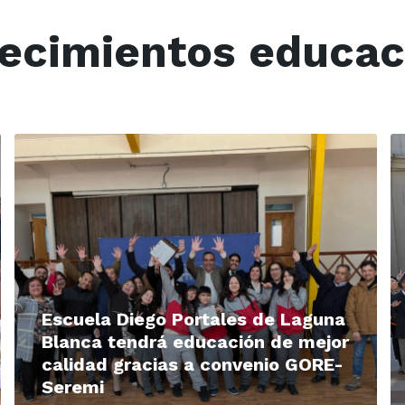
lecimientos educac
Read
R
More
M
Escuela Diego Portales de Laguna
Blanca tendrá educación de mejor
calidad gracias a convenio GORE-
Seremi