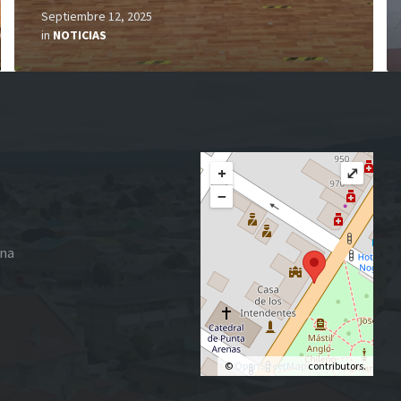
Septiembre 12, 2025
in
NOTICIAS
+
⤢
−
ena
©
OpenStreetMap
contributors.