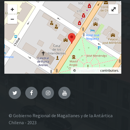
+
⤢
−
©
OpenStreetMap
contributors.
Twitter
Facebook
Instagram
YouTube
© Gobierno Regional de Magallanes y de la Antártica
Chilena - 2023