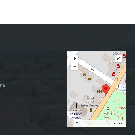
+
⤢
−
ena
©
OpenStreetMap
contributors.