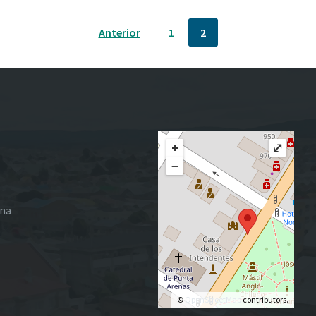
Anterior
1
2
+
⤢
−
ena
©
OpenStreetMap
contributors.