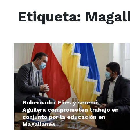
Etiqueta:
Magall
Read
More
Gobernador Flies y seremi
Aguilera comprometen trabajo en
conjunto por la educación en
Magallanes