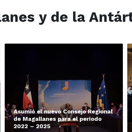
anes y de la Antár
Read
R
More
M
Asumió el nuevo Consejo Regional
de Magallanes para el período
2022 – 2025