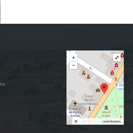
+
⤢
−
ena
©
OpenStreetMap
contributors.