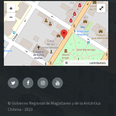
+
⤢
−
©
OpenStreetMap
contributors.
Twitter
Facebook
Instagram
YouTube
© Gobierno Regional de Magallanes y de la Antártica
Chilena - 2023