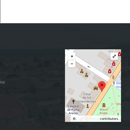
+
⤢
−
ena
©
OpenStreetMap
contributors.