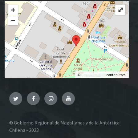
+
⤢
−
©
OpenStreetMap
contributors.
Twitter
Facebook
Instagram
YouTube
© Gobierno Regional de Magallanes y de la Antártica
Chilena - 2023